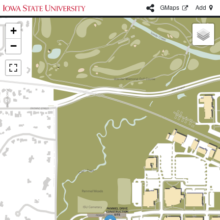
G
Maps
Add
+
−